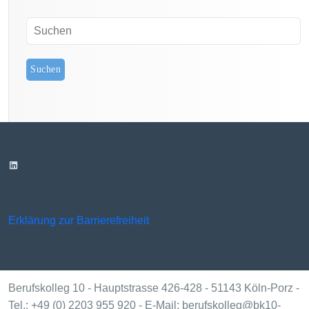
g
o
r
i
e
n
LinkedIn
Erklärung zur Barrierefreiheit
Berufskolleg 10 - Hauptstrasse 426-428 - 51143 Köln-Porz -
Tel.: +49 (0) 2203 955 920 - E-Mail: berufskolleg@bk10-