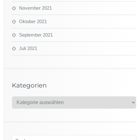
November 2021
Oktober 2021
September 2021
Juli 2021
Kategorien
K
a
t
e
g
o