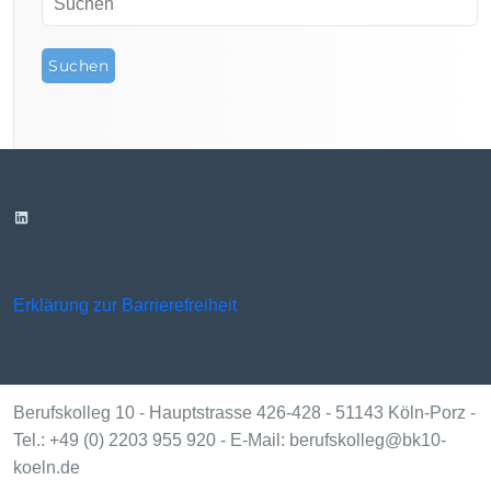
r
i
e
n
LinkedIn
Erklärung zur Barrierefreiheit
Berufskolleg 10 - Hauptstrasse 426-428 - 51143 Köln-Porz -
Tel.: +49 (0) 2203 955 920 - E-Mail: berufskolleg@bk10-
koeln.de