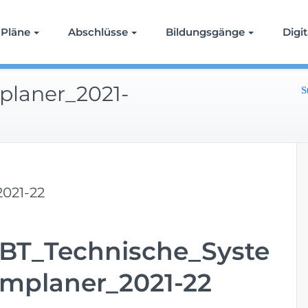
 Bildung
Pläne
Abschlüsse
Bildungsgänge
Digit
planer_2021-
S
021-22
ü
r
BT_Technische_Syste
B
T
mplaner_2021-22
_
T