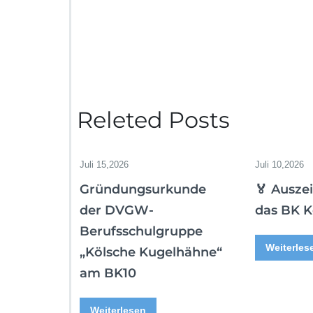
Releted Posts
Juli 15,2026
Juli 10,2026
Gründungsurkunde
🏅 Ausze
der DVGW-
das BK K
Berufsschulgruppe
Weiterles
„Kölsche Kugelhähne“
am BK10
Weiterlesen