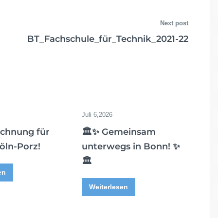
2
0
Next post
2
1
BT_Fachschule_für_Technik_2021-22
-
2
2
Juli 6,2026
ichnung für
🏛️✨ Gemeinsam
öln-Porz!
unterwegs in Bonn! ✨
🏛️
en
Weiterlesen