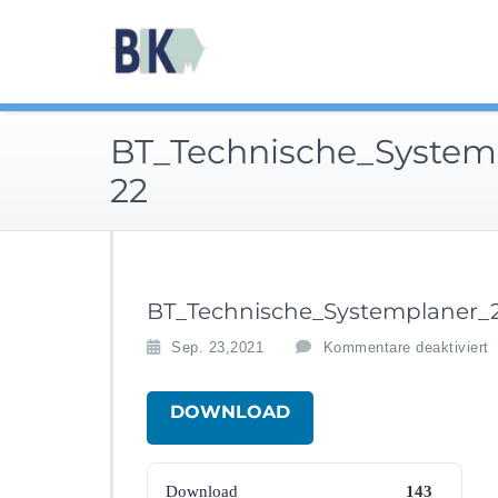
Zum
Inhalt
besser versorgt mit
springen
BT_Technische_System
22
BT_Technische_Systemplaner_2
f
Sep. 23,2021
Kommentare deaktiviert
DOWNLOAD
143
Download