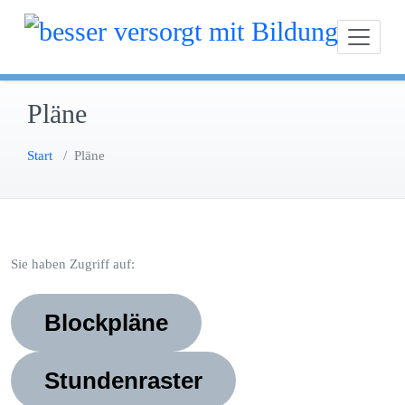
Zum
besser versorgt mit Bil
Inhalt
springen
Pläne
Start
/
Pläne
Sie haben Zugriff auf:
Blockpläne
Stundenraster